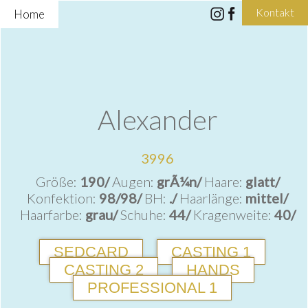
Kontakt
Home
Alexander
3996
Größe:
190/
Augen:
grÃ¼n/
Haare:
glatt/
Konfektion:
98/98/
BH:
./
Haarlänge:
mittel/
Haarfarbe:
grau/
Schuhe:
44/
Kragenweite:
40/
SEDCARD
CASTING 1
CASTING 2
HANDS
PROFESSIONAL 1