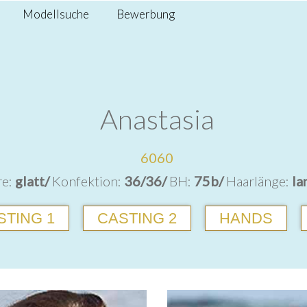
Modellsuche
Bewerbung
Anastasia
6060
re:
glatt/
Konfektion:
36/36/
BH:
75b/
Haarlänge:
la
STING 1
CASTING 2
HANDS