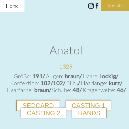
Kontakt
Home
Anatol
1329
Größe:
191/
Augen:
braun/
Haare:
lockig/
Konfektion:
102/102/
BH:
./
Haarlänge:
kurz/
Haarfarbe:
braun/
Schuhe:
48/
Kragenweite:
46/
SEDCARD
CASTING 1
CASTING 2
HANDS