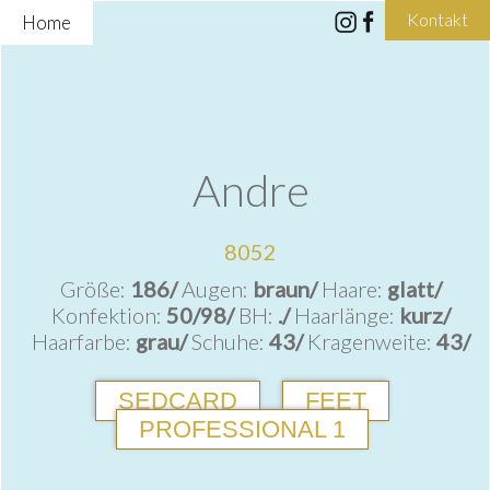
Kontakt
Home
Andre
8052
Größe:
186/
Augen:
braun/
Haare:
glatt/
Konfektion:
50/98/
BH:
./
Haarlänge:
kurz/
Haarfarbe:
grau/
Schuhe:
43/
Kragenweite:
43/
SEDCARD
FEET
PROFESSIONAL 1