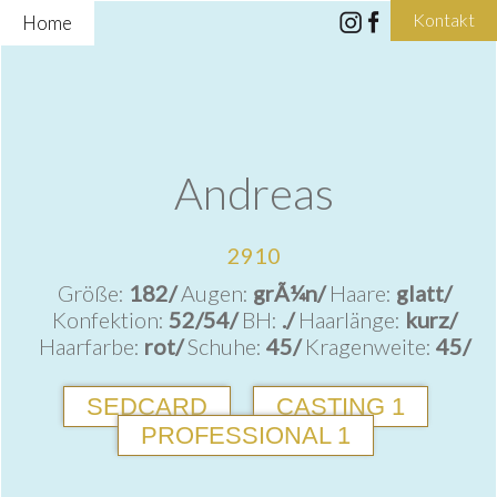
Kontakt
Home
Andreas
2910
Größe:
182/
Augen:
grÃ¼n/
Haare:
glatt/
Konfektion:
52/54/
BH:
./
Haarlänge:
kurz/
Haarfarbe:
rot/
Schuhe:
45/
Kragenweite:
45/
SEDCARD
CASTING 1
PROFESSIONAL 1