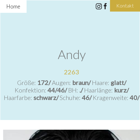
Kontakt
Home
Andy
2263
Größe:
172/
Augen:
braun/
Haare:
glatt/
Konfektion:
44/46/
BH:
./
Haarlänge:
kurz/
Haarfarbe:
schwarz/
Schuhe:
46/
Kragenweite:
40/