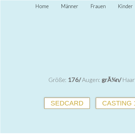
Home
Männer
Frauen
Kinder
Größe:
176/
Augen:
grÃ¼n/
Haar
SEDCARD
CASTING 