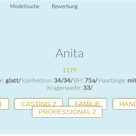
Modellsuche
Bewerbung
Anita
1179
e:
glatt/
Konfektion:
34/34/
BH:
75a/
Haarlänge:
mit
Kragenweite:
33/
1
CASTING 2
FAMILIE
HAN
PROFESSIONAL 2