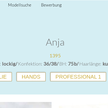
Modellsuche
Bewerbung
Anja
1395
:
lockig/
Konfektion:
36/38/
BH:
75b/
Haarlänge:
ku
LIE
HANDS
PROFESSIONAL 1