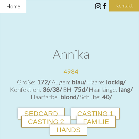
Kontakt
Home
Annika
4984
Größe:
172/
Augen:
blau/
Haare:
lockig/
Konfektion:
36/38/
BH:
75d/
Haarlänge:
lang/
Haarfarbe:
blond/
Schuhe:
40/
SEDCARD
CASTING 1
CASTING 2
FAMILIE
HANDS