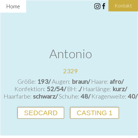
Kontakt
Home
Antonio
2329
Größe:
193/
Augen:
braun/
Haare:
afro/
Konfektion:
52/54/
BH:
./
Haarlänge:
kurz/
Haarfarbe:
schwarz/
Schuhe:
48/
Kragenweite:
40/
SEDCARD
CASTING 1