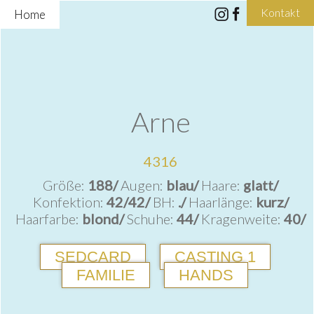
Kontakt
Home
Arne
4316
Größe:
188/
Augen:
blau/
Haare:
glatt/
Konfektion:
42/42/
BH:
./
Haarlänge:
kurz/
Haarfarbe:
blond/
Schuhe:
44/
Kragenweite:
40/
SEDCARD
CASTING 1
FAMILIE
HANDS