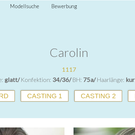
Modellsuche
Bewerbung
Carolin
1117
e:
glatt/
Konfektion:
34/36/
BH:
75a/
Haarlänge:
kur
RD
CASTING 1
CASTING 2