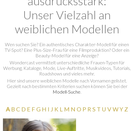
ausdrucksstark:
Unser Vielzahl an
weiblichen Modellen
Wen suchen Sie? Ein authentisches Charakter-Modell für einen
TV-Spot? Eine Plus-Size-Frau für eine Filmproduktion? Oder ein
Beauty-Model für eine Anzeige?
<
Wondercast vermittelt unterschiedliche Frauen-Typen für
Werbung, Kataloge, Mode, Live-Auftritte, Musikvideos, Tutorials,
Roadshows und vieles mehr.
<
Hier sind unsere weiblichen Modelle nach Vornamen gelistet.
Gezielt nach bestimmten Kriterien suchen können Sie bei der
Modell-Suche
.
A
B
C
D
E
F
G
H
I
J
K
L
M
N
O
P
R
S
T
U
V
W
Y
Z