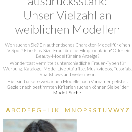
ausdrucksstark:
Unser Vielzahl an
weiblichen Modellen
Wen suchen Sie? Ein authentisches Charakter-Modell für einen
TV-Spot? Eine Plus-Size-Frau für eine Filmproduktion? Oder ein
Beauty-Model für eine Anzeige?
<
Wondercast vermittelt unterschiedliche Frauen-Typen für
Werbung, Kataloge, Mode, Live-Auftritte, Musikvideos, Tutorials,
Roadshows und vieles mehr.
<
Hier sind unsere weiblichen Modelle nach Vornamen gelistet.
Gezielt nach bestimmten Kriterien suchen können Sie bei der
Modell-Suche
.
A
B
C
D
E
F
G
H
I
J
K
L
M
N
O
P
R
S
T
U
V
W
Y
Z