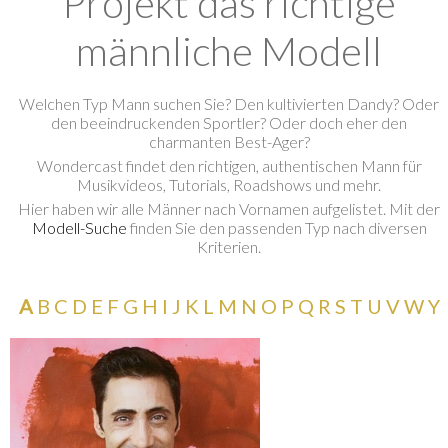
Projekt das richtige
männliche Modell
Welchen Typ Mann suchen Sie? Den kultivierten Dandy? Oder
den beeindruckenden Sportler? Oder doch eher den
charmanten Best-Ager?
<
Wondercast findet den richtigen, authentischen Mann für
Musikvideos, Tutorials, Roadshows und mehr.
<
Hier haben wir alle Männer nach Vornamen aufgelistet. Mit der
Modell-Suche
finden Sie den passenden Typ nach diversen
Kriterien.
A
B
C
D
E
F
G
H
I
J
K
L
M
N
O
P
Q
R
S
T
U
V
W
Y